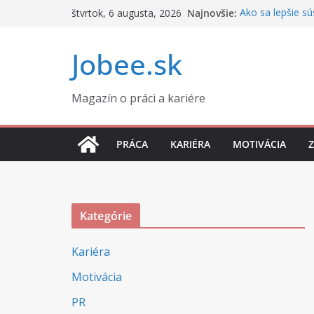
Skip
štvrtok, 6 augusta, 2026
Najnovšie:
Ako sa lepšie sús
to
Ako správne nas
Prečo sa v práci
content
Jobee.sk
Ako si udržať p
okolností
Rozvod a práca:
Magazín o práci a kariére
súkromie
PRÁCA
KARIÉRA
MOTIVÁCIA
Kategórie
Kariéra
Motivácia
PR