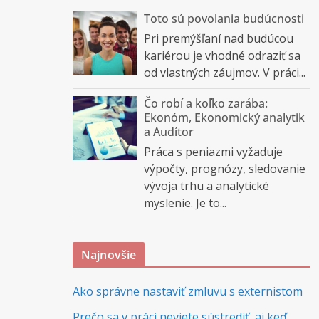
Toto sú povolania budúcnosti
Pri premýšľaní nad budúcou
kariérou je vhodné odraziť sa
od vlastných záujmov. V práci...
Čo robí a koľko zarába:
Ekonóm, Ekonomický analytik
a Audítor
Práca s peniazmi vyžaduje
výpočty, prognózy, sledovanie
vývoja trhu a analytické
myslenie. Je to...
Najnovšie
Ako správne nastaviť zmluvu s externistom
Prečo sa v práci neviete sústrediť, aj keď