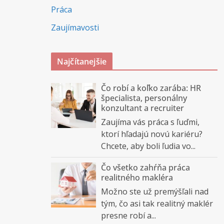
Práca
Zaujímavosti
Najčítanejšie
Čo robí a koľko zarába: HR
špecialista, personálny
konzultant a recruiter
Zaujíma vás práca s ľuďmi,
ktorí hľadajú novú kariéru?
Chcete, aby boli ľudia vo...
Čo všetko zahŕňa práca
realitného makléra
Možno ste už premýšľali nad
tým, čo asi tak realitný maklér
presne robí a...