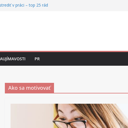
trediť v práci – top 25 rád
taviť zmluvu s externistom
 neviete sústrediť, aj keď máte motiváciu
rofesionálne vystupovanie za každých
 ako si udržať výkon, keď sa vám rozpadá
ZAUJÍMAVOSTI
PR
Ako sa motivovať