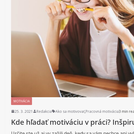
MOTIVÁCIA
25. 3. 2021
Redakcia
Ako sa motivovať
,
Pracovná motivácia
3 min re
Kde hľadať motiváciu v práci? Inšpir
Určite ste už aj vy zažili deň, kedy sa vám nechce ani vyl