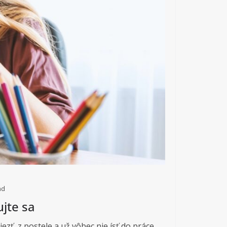
ad
ujte sa
iezť, z postele a už vôbec nie ísť do práce