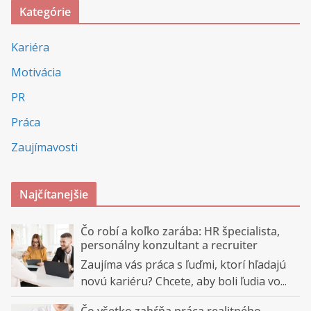
Kategórie
Kariéra
Motivácia
PR
Práca
Zaujímavosti
Najčítanejšie
Čo robí a koľko zarába: HR špecialista,
personálny konzultant a recruiter
Zaujíma vás práca s ľuďmi, ktorí hľadajú
novú kariéru? Chcete, aby boli ľudia vo...
Čo všetko zahŕňa práca realitného