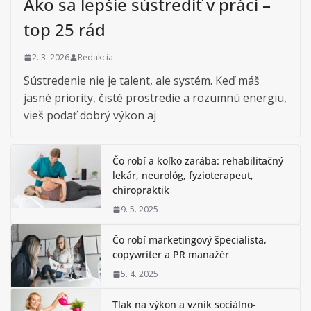
Ako sa lepšie sústrediť v práci –
top 25 rád
2. 3. 2026
Redakcia
Sústredenie nie je talent, ale systém. Keď máš
jasné priority, čisté prostredie a rozumnú energiu,
vieš podať dobrý výkon aj
Čo robí a koľko zarába: rehabilitačný
lekár, neurológ, fyzioterapeut,
chiropraktik
9. 5. 2025
Čo robí marketingový špecialista,
copywriter a PR manažér
5. 4. 2025
Tlak na výkon a vznik sociálno-