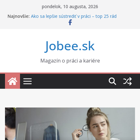
Skip
pondelok, 10 augusta, 2026
to
Najnovšie:
Ako sa lepšie sústrediť v práci – top 25 rád
content
Ako správne nastaviť zmluvu s externistom
Prečo sa v práci neviete sústrediť, aj keď máte
motiváciu
Jobee.sk
Ako si udržať profesionálne vystupovanie za
každých okolností
Rozvod a práca: ako si udržať výkon, keď sa vám
rozpadá súkromie
Magazín o práci a kariére