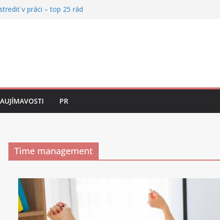
strediť v práci – top 25 rád
taviť zmluvu s externistom
 neviete sústrediť, aj keď máte motiváciu
rofesionálne vystupovanie za každých
 ako si udržať výkon, keď sa vám rozpadá
ZAUJÍMAVOSTI
PR
Time management