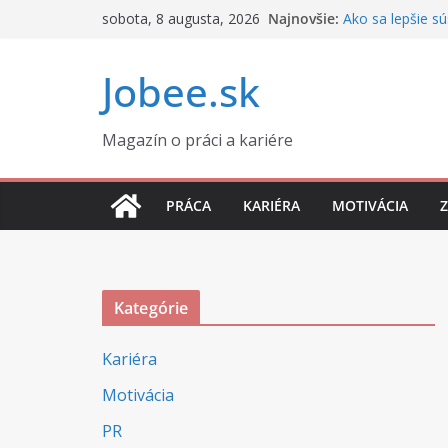
Skip
sobota, 8 augusta, 2026
Najnovšie:
Ako sa lepšie sú
to
Ako správne nas
Prečo sa v práci
content
Jobee.sk
Ako si udržať p
okolností
Rozvod a práca:
Magazín o práci a kariére
súkromie
PRÁCA
KARIÉRA
MOTIVÁCIA
Kategórie
Kariéra
Motivácia
PR