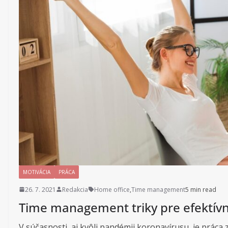
MOTIVÁCIA
PRÁCA
26. 7. 2021
Redakcia
Home office
,
Time management
5 min read
Time management triky pre efektív
V súčasnosti, aj kvôli pandémii koronavírusu, je práca