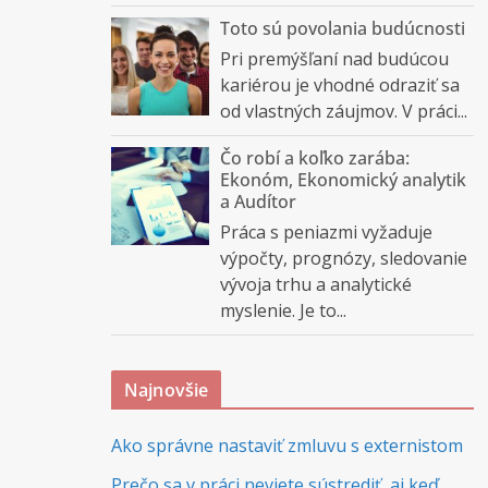
Toto sú povolania budúcnosti
Pri premýšľaní nad budúcou
kariérou je vhodné odraziť sa
od vlastných záujmov. V práci...
Čo robí a koľko zarába:
Ekonóm, Ekonomický analytik
a Audítor
Práca s peniazmi vyžaduje
výpočty, prognózy, sledovanie
vývoja trhu a analytické
myslenie. Je to...
Najnovšie
Ako správne nastaviť zmluvu s externistom
Prečo sa v práci neviete sústrediť, aj keď