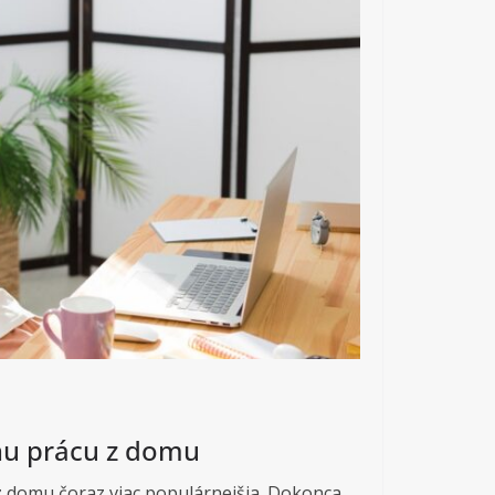
nu prácu z domu
 z domu čoraz viac populárnejšia. Dokonca