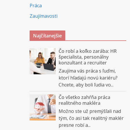
Práca
Zaujímavosti
Najčítanejšie
Čo robí a koľko zarába: HR
špecialista, personálny
konzultant a recruiter
Zaujíma vás práca s ľuďmi,
ktorí hľadajú novú kariéru?
Chcete, aby boli ľudia vo...
Čo všetko zahŕňa práca
realitného makléra
Možno ste už premýšľali nad
tým, čo asi tak realitný maklér
presne robí a...