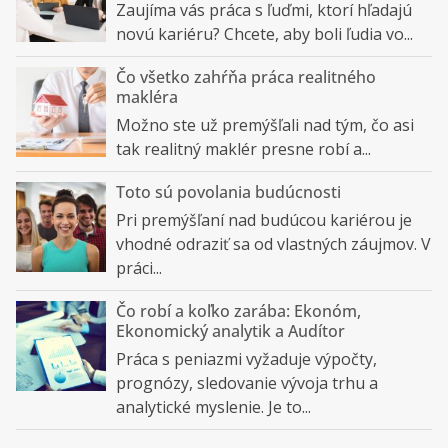
Zaujíma vás práca s ľuďmi, ktorí hľadajú
novú kariéru? Chcete, aby boli ľudia vo...
Čo všetko zahŕňa práca realitného
makléra
Možno ste už premýšľali nad tým, čo asi
tak realitný maklér presne robí a...
Toto sú povolania budúcnosti
Pri premýšľaní nad budúcou kariérou je
vhodné odraziť sa od vlastných záujmov. V
práci...
Čo robí a koľko zarába: Ekonóm,
Ekonomický analytik a Audítor
Práca s peniazmi vyžaduje výpočty,
prognózy, sledovanie vývoja trhu a
analytické myslenie. Je to...