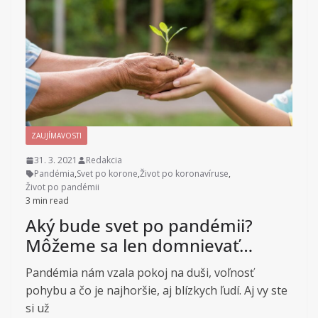
ZAUJÍMAVOSTI
31. 3. 2021
Redakcia
Pandémia
,
Svet po korone
,
Život po koronavíruse
,
Život po pandémii
3 min read
Aký bude svet po pandémii?
Môžeme sa len domnievať…
Pandémia nám vzala pokoj na duši, voľnosť
pohybu a čo je najhoršie, aj blízkych ľudí. Aj vy ste
si už