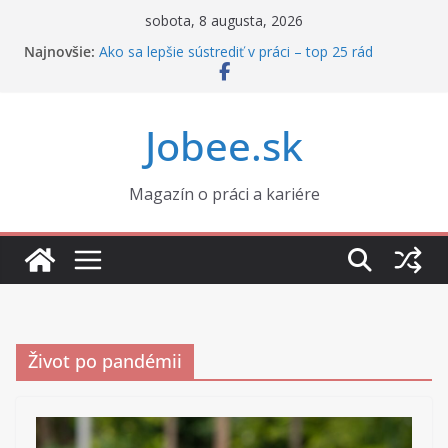
Skip
sobota, 8 augusta, 2026
to
Najnovšie:
Ako sa lepšie sústrediť v práci – top 25 rád
content
Ako správne nastaviť zmluvu s externistom
Prečo sa v práci neviete sústrediť, aj keď máte
motiváciu
Jobee.sk
Ako si udržať profesionálne vystupovanie za
každých okolností
Rozvod a práca: ako si udržať výkon, keď sa vám
rozpadá súkromie
Magazín o práci a kariére
Život po pandémii