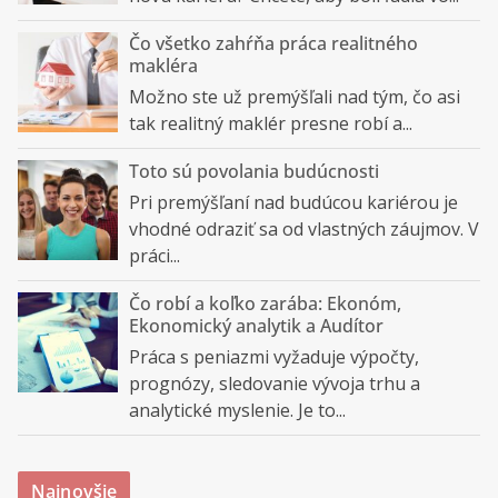
Čo všetko zahŕňa práca realitného
makléra
Možno ste už premýšľali nad tým, čo asi
tak realitný maklér presne robí a...
Toto sú povolania budúcnosti
Pri premýšľaní nad budúcou kariérou je
vhodné odraziť sa od vlastných záujmov. V
práci...
Čo robí a koľko zarába: Ekonóm,
Ekonomický analytik a Audítor
Práca s peniazmi vyžaduje výpočty,
prognózy, sledovanie vývoja trhu a
analytické myslenie. Je to...
Najnovšie