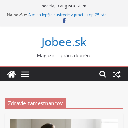
Skip
nedeľa, 9 augusta, 2026
to
Najnovšie:
Ako sa lepšie sústrediť v práci – top 25 rád
content
Ako správne nastaviť zmluvu s externistom
Prečo sa v práci neviete sústrediť, aj keď máte
motiváciu
Jobee.sk
Ako si udržať profesionálne vystupovanie za
každých okolností
Rozvod a práca: ako si udržať výkon, keď sa vám
rozpadá súkromie
Magazín o práci a kariére
Zdravie zamestnancov