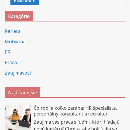
Read More
Kategórie
Kariéra
Motivácia
PR
Práca
Zaujímavosti
Najčítanejšie
Čo robí a koľko zarába: HR špecialista,
personálny konzultant a recruiter
Zaujíma vás práca s ľuďmi, ktorí hľadajú
novú kariéru? Chcete, aby boli ľudia vo...