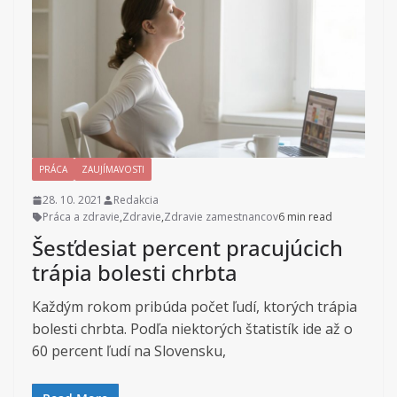
PRÁCA
ZAUJÍMAVOSTI
28. 10. 2021
Redakcia
Práca a zdravie
,
Zdravie
,
Zdravie zamestnancov
6 min read
Šesťdesiat percent pracujúcich
trápia bolesti chrbta
Každým rokom pribúda počet ľudí, ktorých trápia
bolesti chrbta. Podľa niektorých štatistík ide až o
60 percent ľudí na Slovensku,