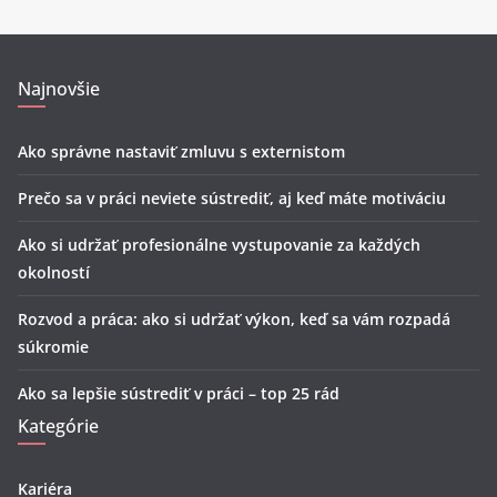
Najnovšie
Ako správne nastaviť zmluvu s externistom
Prečo sa v práci neviete sústrediť, aj keď máte motiváciu
Ako si udržať profesionálne vystupovanie za každých
okolností
Rozvod a práca: ako si udržať výkon, keď sa vám rozpadá
súkromie
Ako sa lepšie sústrediť v práci – top 25 rád
Kategórie
Kariéra