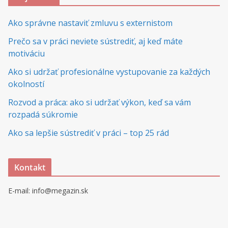
Ako správne nastaviť zmluvu s externistom
Prečo sa v práci neviete sústrediť, aj keď máte
motiváciu
Ako si udržať profesionálne vystupovanie za každých
okolností
Rozvod a práca: ako si udržať výkon, keď sa vám
rozpadá súkromie
Ako sa lepšie sústrediť v práci – top 25 rád
Kontakt
E-mail: info@megazin.sk