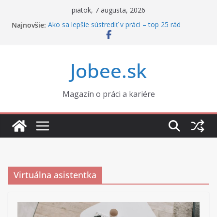
Skip
piatok, 7 augusta, 2026
to
Najnovšie:
Ako sa lepšie sústrediť v práci – top 25 rád
content
Ako správne nastaviť zmluvu s externistom
Prečo sa v práci neviete sústrediť, aj keď máte
motiváciu
Jobee.sk
Ako si udržať profesionálne vystupovanie za
každých okolností
Rozvod a práca: ako si udržať výkon, keď sa vám
rozpadá súkromie
Magazín o práci a kariére
Virtuálna asistentka